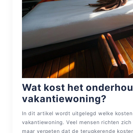
Wat kost het onderho
vakantiewoning?
In dit artikel wordt uitgelegd welke kost
vakantiewoning. Veel mensen richten zich 
maar vergeten dat de terugkerende kosten