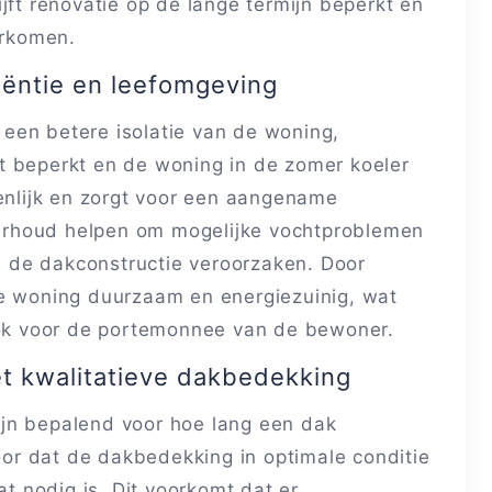
jft renovatie op de lange termijn beperkt en
orkomen.
iëntie en leefomgeving
een betere isolatie van de woning,
t beperkt en de woning in de zomer koeler
ienlijk en zorgt voor een aangename
erhoud helpen om mogelijke vochtproblemen
 de dakconstructie veroorzaken. Door
de woning duurzaam en energiezuinig, wat
 ook voor de portemonnee van de bewoner.
t kwalitatieve dakbedekking
jn bepalend voor hoe lang een dak
r dat de dakbedekking in optimale conditie
at nodig is. Dit voorkomt dat er